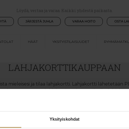
Löydä, vertaa ja varaa. Kaikki yhdestä paikasta.
YTÄ
JÄRJESTÄ JUHLA
VARAA HOITO
OSTA LA
NTOLAT
HÄÄT
YKSITYISTILAISUUDET
RYHMÄMATKU
ULOA KÄMP COLLECTION H
LAHJAKORTTIKAUPPAAN
eista mieleisesi ja tilaa lahjakortti. Lahjakortti lähetet
soitteeseen. Katso lahjakortin voimassaoloaika lahjakorti
KAIKKI TUOTTEET
Yksityiskohdat