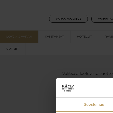
VARAA MAJOITUS
VARAA PÖ
LÖYDÄ & VARAA
KAMPANJAT
HOTELLIT
RAVI
TERVET
UUTISET
Valitse allaolevista tuott
sähköpostio
Suostumus