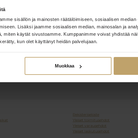
itä
mme sisällön ja mainosten räätälöimiseen, sosiaalisen median
iseen. Lisäksi jaamme sosiaalisen median, mainosalan ja analy
, miten käytät sivustoamme. Kumppanimme voivat yhdistää näitä t
n kerätty, kun olet käyttänyt heidän palvelujaan.
Muokkaa
Rekisteriseloste
ikat
Yleiset toimitusehdot
Yleiset varausehdot
Yleiset laskutusehdot