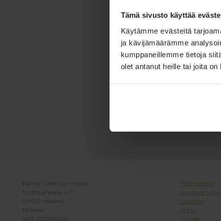
Tämä sivusto käyttää eväste
Käytämme evästeitä tarjoama
ja kävijämäärämme analysoim
kumppaneillemme tietoja siitä
olet antanut heille tai joita o
Kämp Collection Hotels
Yhteystiedot
Erottajankatu 4 C
Avoimet työpa
00120 Helsinki
Lehdistö
Finland
Yritys
VAT: FI25918029
Uutiset