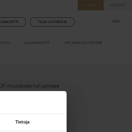
LEISURE
BUSINESS
KIELI
HJAKORTTI
TILAA UUTISKIRJE
STUS
LAHJAKORTIT
HELSINKI-LEHTEMME
OTELSIN
ään PDF-muodossa haluamaasi
n tiedoista.
Tietoja